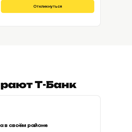
Откликнуться
рают Т-Банк
а в своём районе