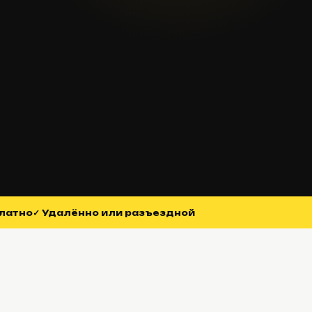
платно
✓ Удалённо или разъездной