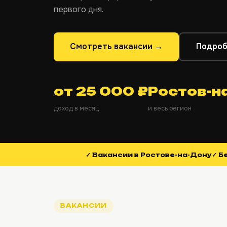
первого дня.
Смотреть вакансии →
Подроб
от 25 000 ₽
Ростов-н
доход в месяц
и весь регион
✓ Вакансии в Ростове-на-Дону
✓ Б
ВАКАНСИИ