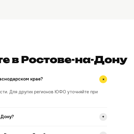
е в Ростове-на-Дону
+
раснодарском крае?
асти. Для других регионов ЮФО уточняйте при
+
-Дону?
ей Ростова-на-Дону и области. Зарплата не