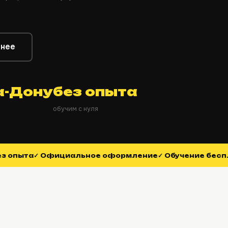
нее
а-Дону
без опыта
обучим с нуля
ез опыта
✓ Официальное оформление
✓ Обучение бес